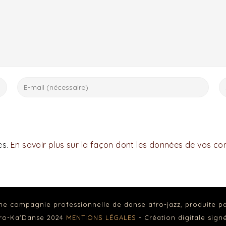
es.
En savoir plus sur la façon dont les données de vos c
ne compagnie professionnelle de danse afro-jazz, produite p
fro-Ka'Danse 2024
MENTIONS LÉGALES
- Création digitale sig