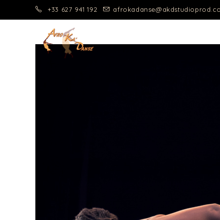
+33 627 941 192
afrokadanse@akdstudioprod.c