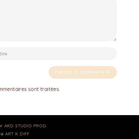
ommentaires sont traitées
.
ar
AKD STUDIO PROD
née
ART K DIFF