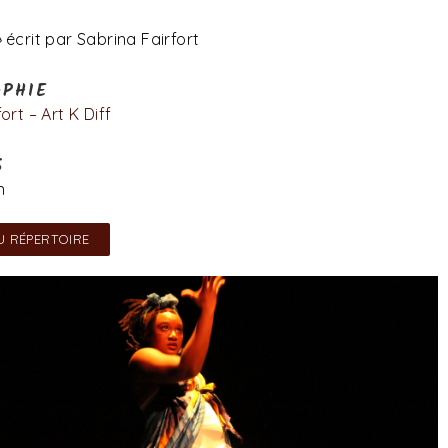
»
écrit par Sabrina Fairfort
PHIE
rt – Art K Diff
S
n
U RÉPERTOIRE