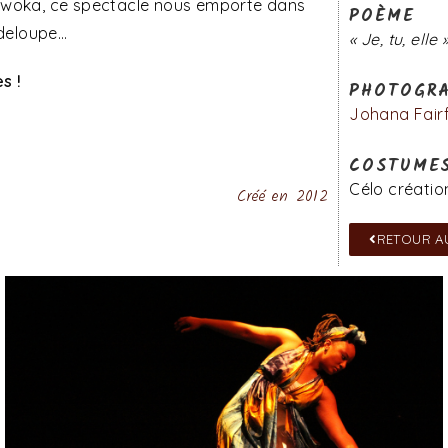
 Gwoka, ce spectacle nous emporte dans
POÈME
adeloupe…
« Je, tu, elle 
s !
PHOTOGRA
Johana Fairfo
COSTUME
Célo créatio
Créé en 2012
RETOUR A