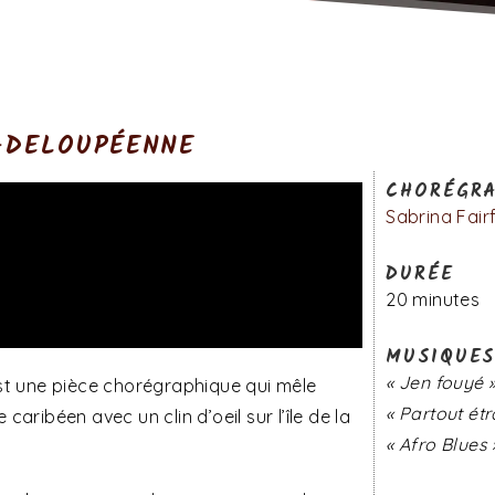
UADELOUPÉENNE
CHORÉGRA
Sabrina Fair
DURÉE
20 minutes
MUSIQUE
« Jen fouyé 
st une pièce chorégraphique qui mêle
« Partout ét
aribéen avec un clin d’oeil sur l’île de la
« Afro Blues 