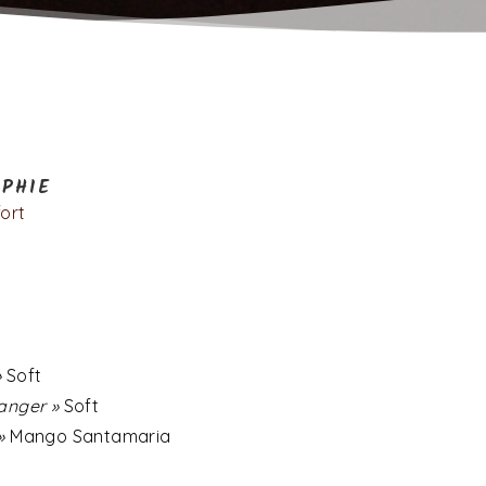
PHIE
fort
S
»
Soft
ranger »
Soft
»
Mango Santamaria