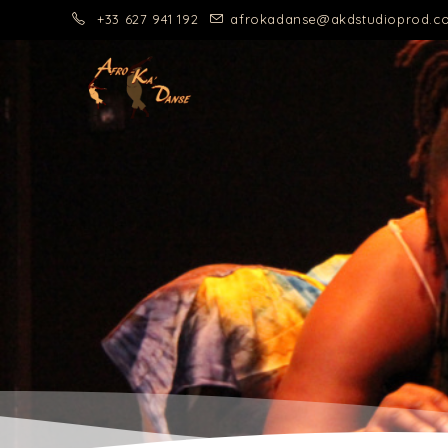
+33 627 941 192
afrokadanse@akdstudioprod.c