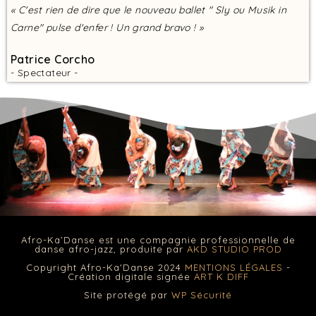
« C'est rien de dire que le nouveau ballet " Sly ou Musik in
Carne" pulse d'enfer ! Un grand bravo ! »
Patrice Corcho
- Spectateur -
Afro-Ka’Danse est une compagnie professionnelle de
danse afro-jazz, produite par
AKD STUDIO PROD
Copyright Afro-Ka'Danse 2024
MENTIONS LÉGALES
-
Création digitale signée
ART K DIFF
Site protégé par
WP Sécurité