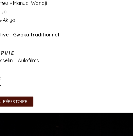
rtes »
Manuel Wandji
iyo
»
Akiyo
live : Gwoka traditionnel
PHIE
selin – Aulofilms
S
n
U RÉPERTOIRE