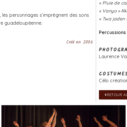
« Pluie de ca
« Vanyo »
Ak
z, les personnages s’imprègnent des sons
« Twa jaden 
ure guadeloupéenne.
Percussions 
Créé en 2006
PHOTOGRA
Laurence Vas
COSTUME
Célo créatio
RETOUR A