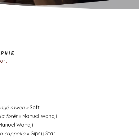
PHIE
fort
S
 kriyé mwen »
Soft
la forêt »
Manuel Wandji
anuel Wandji
a cappella »
Gipsy Star