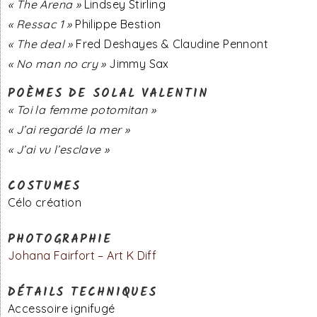
« The Arena »
Lindsey Stirling
« Ressac 1 »
Philippe Bestion
« The deal »
Fred Deshayes & Claudine Pennont
« No man no cry »
Jimmy Sax
POÈMES DE SOLAL VALENTIN
« Toi la femme potomitan »
« J’ai regardé la mer »
« J’ai vu l’esclave »
COSTUMES
Célo création
PHOTOGRAPHIE
Johana Fairfort – Art K Diff
DÉTAILS TECHNIQUES
Accessoire ignifugé