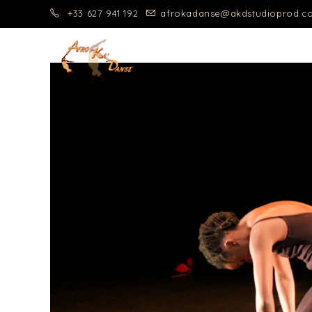
+33 627 941 192
afrokadanse@akdstudioprod.c