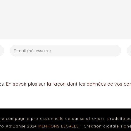
es.
En savoir plus sur la façon dont les données de vos c
ne compagnie professionnelle de danse afro-jazz, produite p
fro-Ka'Danse 2024
MENTIONS LÉGALES
- Création digitale sig