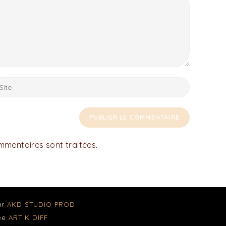
ommentaires sont traitées
.
ar
AKD STUDIO PROD
née
ART K DIFF