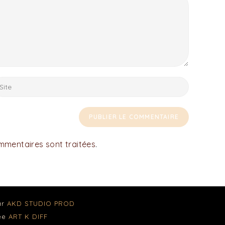
ommentaires sont traitées
.
ar
AKD STUDIO PROD
née
ART K DIFF