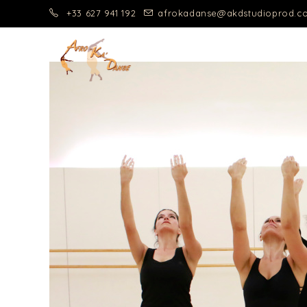
+33 627 941 192
afrokadanse@akdstudioprod.c