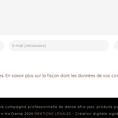
es.
En savoir plus sur la façon dont les données de vos c
ne compagnie professionnelle de danse afro-jazz, produite p
fro-Ka'Danse 2024
MENTIONS LÉGALES
- Création digitale sig